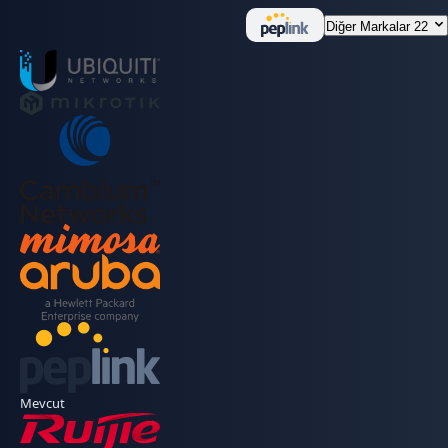
Diğer Markalar
22
Mevcut