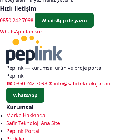
Hızlı iletişim
0850 242 7098
WhatsApp ile yazın
Peplink
WhatsApp'tan sor
—
SD-
WAN,
SpeedFusion
Peplink — kurumsal ürün ve proje portalı
ve
Peplink
çok
☎
0850 242 7098
✉
info@safirteknoloji.com
hatlı
kesintisiz
WhatsApp
internet.
Kurumsal
Türkiye
Marka Hakkında
genelinde
Safir Teknoloji Ana Site
kurumsal
Peplink Portal
network,
Projeler