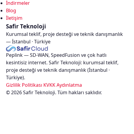
çözümler,
İndirmeler
teknik
Blog
destek,
İletişim
proje
Safir Teknoloji
kurulum,
Kurumsal teklif, proje desteği ve teknik danışmanlık
saha
— İstanbul · Türkiye
kurulum,
çözüm
Peplink — SD-WAN, SpeedFusion ve çok hatlı
ortağı,
kesintisiz internet. Safir Teknoloji: kurumsal teklif,
wireless
proje desteği ve teknik danışmanlık (İstanbul ·
altyapı,
Türkiye).
hotspot,
Türkiye
Gizlilik Politikası
KVKK Aydınlatma
LTE,
·
© 2026 Safir Teknoloji. Tüm hakları saklıdır.
5G,
kurumsal
peplink
network
türkiye,
·
peplink
enterprise
distribütör,
çözümler