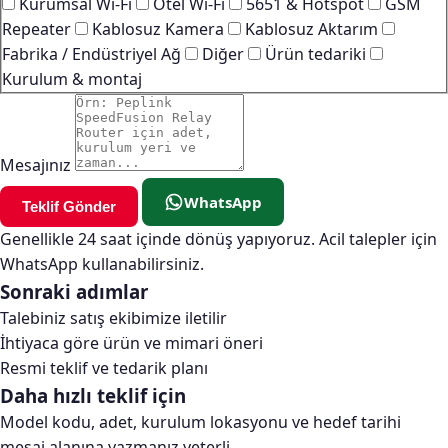
Kurumsal Wi-Fi
Otel Wi-Fi
5651 & Hotspot
GSM
Repeater
Kablosuz Kamera
Kablosuz Aktarım
Fabrika / Endüstriyel Ağ
Diğer
Ürün tedariki
Kurulum & montaj
Mesajınız
WhatsApp
Teklif Gönder
Genellikle 24 saat içinde dönüş yapıyoruz. Acil talepler için
WhatsApp kullanabilirsiniz.
Sonraki adımlar
Talebiniz satış ekibimize iletilir
İhtiyaca göre ürün ve mimari öneri
Resmi teklif ve tedarik planı
Daha hızlı teklif için
Model kodu, adet, kurulum lokasyonu ve hedef tarihi
mesaj alanına yazmanız yeterli.