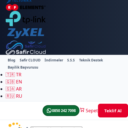
Blog
Safir CLOUD
İndirmeler
S.S.S
Teknik Destek
Bayilik Başvurusu
🇹🇷
TR
🇬🇧
EN
🇸🇦
AR
🇷🇺
RU
Sepet
Teklif Al
0850 242 7098