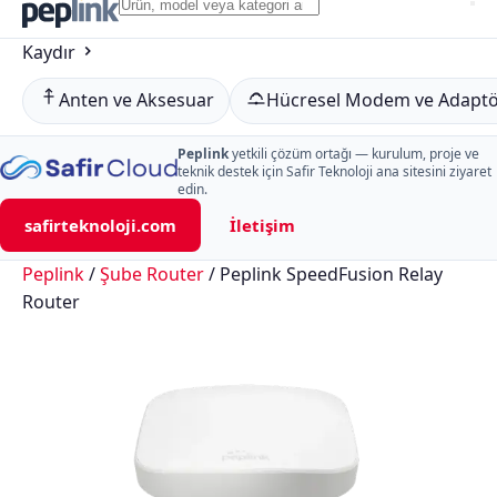
Ürün,
Me
Peplink
model
Kaydır
veya
kategori
Anten ve Aksesuar
Hücresel Modem ve Adapt
ara…
Peplink
yetkili çözüm ortağı — kurulum, proje ve
teknik destek için Safir Teknoloji ana sitesini ziyaret
edin.
safirteknoloji.com
İletişim
Peplink
/
Şube Router
/
Peplink SpeedFusion Relay
Router