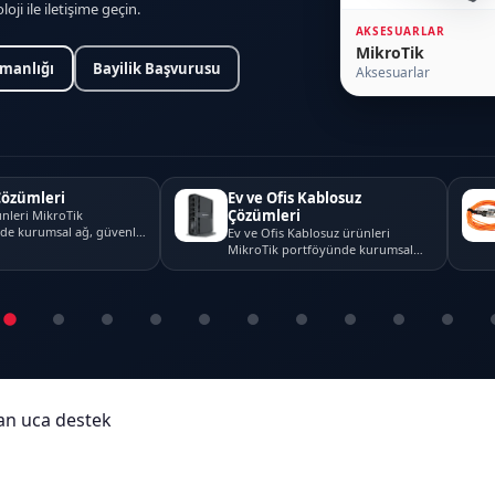
loji ile iletişime geçin.
AKSESUARLAR
MikroTik
şmanlığı
Bayilik Başvurusu
Aksesuarlar
Çözümleri
Ev ve Ofis Kablosuz
Çözümleri
nleri MikroTik
de kurumsal ağ, güvenlik
Ev ve Ofis Kablosuz ürünleri
ı projelerinde k...
MikroTik portföyünde kurumsal
ağ, güvenlik ve bağlantı p...
an uca destek