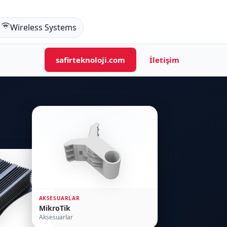
Wireless Systems
safirteknoloji.com
İletişim
AKSESUARLAR
MikroTik
Aksesuarlar