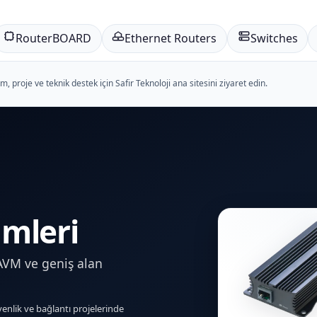
RouterBOARD
Ethernet Routers
Switches
, proje ve teknik destek için Safir Teknoloji ana sitesini ziyaret edin.
mleri
 AVM ve geniş alan
enlik ve bağlantı projelerinde