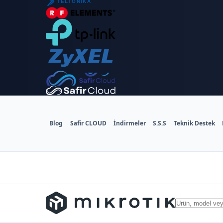
Blog
Safir CLOUD
İndirmeler
S.S.S
Teknik Destek
Ürün,
MikroTik
model