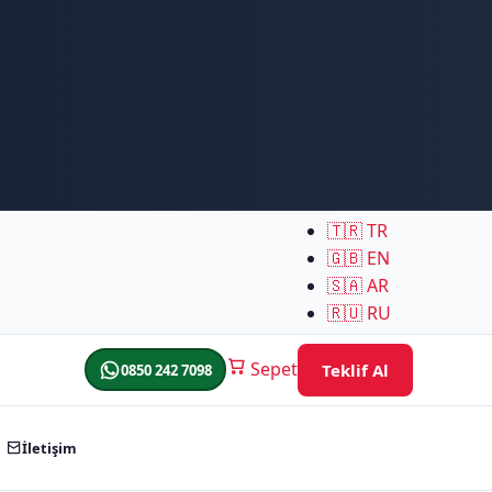
🇹🇷
TR
🇬🇧
EN
🇸🇦
AR
🇷🇺
RU
Sepet
Teklif Al
0850 242 7098
İletişim