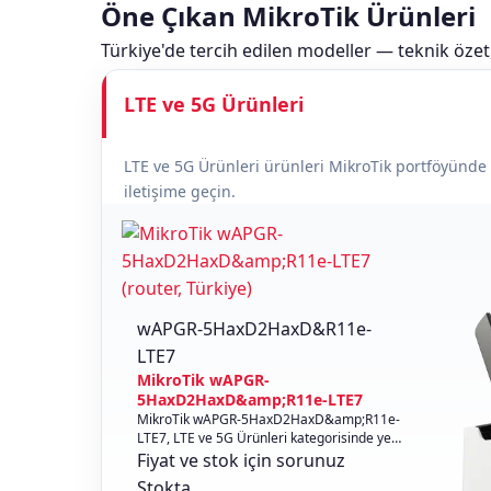
Öne Çıkan MikroTik Ürünleri
Türkiye'de tercih edilen modeller — teknik özet, 
LTE ve 5G Ürünleri
LTE ve 5G Ürünleri ürünleri MikroTik portföyünde ku
iletişime geçin.
wAPGR-5HaxD2HaxD&R11e-
LTE7
MikroTik wAPGR-
5HaxD2HaxD&amp;R11e-LTE7
MikroTik wAPGR-5HaxD2HaxD&amp;R11e-
LTE7, LTE ve 5G Ürünleri kategorisinde yer
alan profesyonel MikroTik Router çözümü...
Fiyat ve stok için sorunuz
Stokta