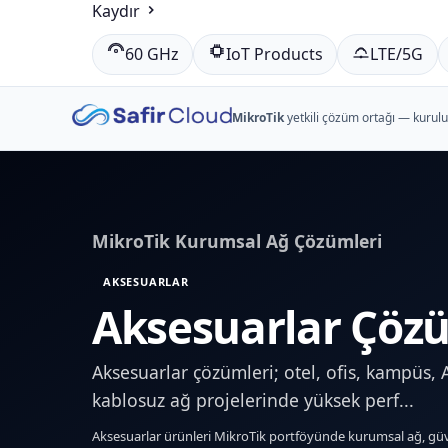
veya
Kaydır
kategori
60 GHz
IoT Products
LTE/5G
ara…
MikroTik
yetkili çözüm ortağı — kurulum
MikroTik Kurumsal Ağ Çözümleri
AKSESUARLAR
Aksesuarlar Çözü
Aksesuarlar çözümleri; otel, ofis, kampüs,
kablosuz ağ projelerinde yüksek perf...
Aksesuarlar ürünleri MikroTik portföyünde kurumsal ağ, güv