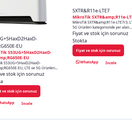
SXTR&R11e-LTE7
MikroTik SXTR&amp;R11e-LT
MikroTik SXTR&amp;R11e-LTE7r3, L
5G Ürünleri kategorisinde yer alan
profesyonel MikroTik Router çözümü
Fiyat ve stok için sorunuz
Ether...
UG+5HaxD2HaxD-
Stokta
G650E-EU
Fiyat ve stok için sorunuz
oTik S53UG+5HaxD2HaxD-
mp;RG650E-EU
WhatsApp
Tik S53UG+5HaxD2HaxD-
İncele
;RG650E-EU, LTE ve 5G Ürünleri
risinde yer alan profesyonel
 ve stok için sorunuz
k Router çöz...
ta
t ve stok için sorunuz
hatsApp
İncele