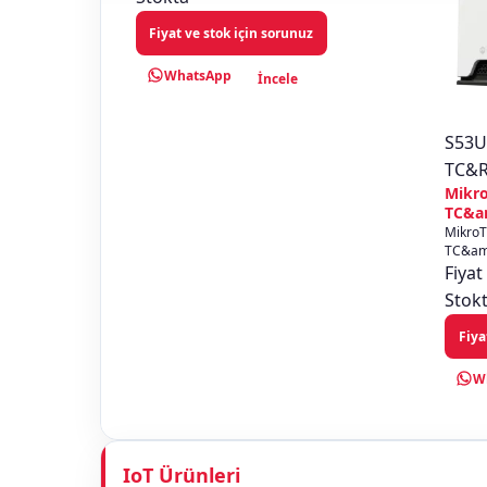
Fiyat ve stok için sorunuz
WhatsApp
İncele
S53
TC&R
Mikr
TC&a
Mikro
TC&amp
katego
Fiyat
MikroTi
Stok
Fiya
W
IoT Ürünleri