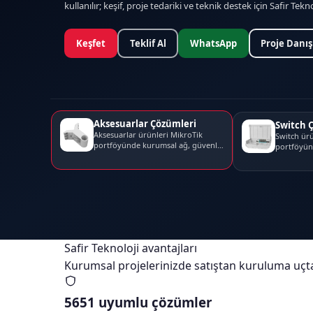
kullanılır; keşif, proje tedariki ve teknik destek için Safir Tekno
Keşfet
Teklif Al
WhatsApp
Proje Danı
Aksesuarlar Çözümleri
Switch 
Aksesuarlar ürünleri MikroTik
Switch ürü
portföyünde kurumsal ağ, güvenlik
portföyün
ve bağlantı projeleri...
ve bağlant
Safir Teknoloji avantajları
Kurumsal projelerinizde satıştan kuruluma uçt
5651 uyumlu çözümler